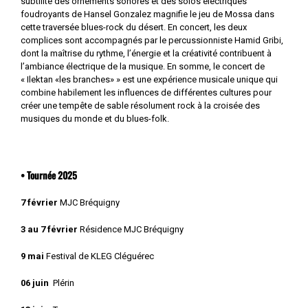
subtilité des ornements sonores et des solos électriques
foudroyants de Hansel Gonzalez magnifie le jeu de Mossa dans
cette traversée blues-rock du désert. En concert, les deux
complices sont accompagnés par le percussionniste Hamid Gribi,
dont la maîtrise du rythme, l’énergie et la créativité contribuent à
l’ambiance électrique de la musique. En somme, le concert de
« Ilektan «les branches» » est une expérience musicale unique qui
combine habilement les influences de différentes cultures pour
créer une tempête de sable résolument rock à la croisée des
musiques du monde et du blues-folk.
• Tournée 2025
7 février
MJC Bréquigny
3 au 7 février
Résidence MJC Bréquigny
9 mai
Festival de KLEG Cléguérec
06 juin
Plérin