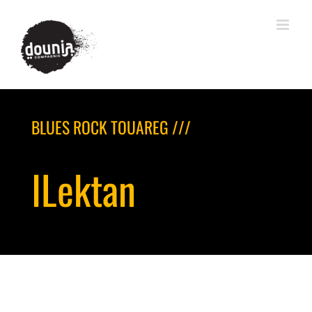
BLUES ROCK TOUAREG ///
ILektan