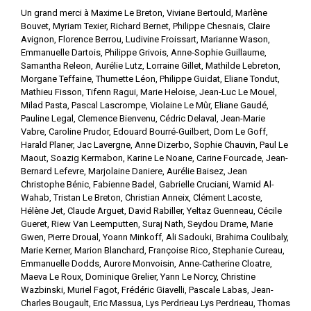
Un grand merci à Maxime Le Breton, Viviane Bertould, Marlène
Bouvet, Myriam Texier, Richard Bernet, Philippe Chesnais, Claire
Avignon, Florence Berrou, Ludivine Froissart, Marianne Wason,
Emmanuelle Dartois, Philippe Grivois, Anne-Sophie Guillaume,
Samantha Releon, Aurélie Lutz, Lorraine Gillet, Mathilde Lebreton,
Morgane Teffaine, Thumette Léon, Philippe Guidat, Eliane Tondut,
Mathieu Fisson, Tifenn Ragui, Marie Heloise, Jean-Luc Le Mouel,
Milad Pasta, Pascal Lascrompe, Violaine Le Mûr, Eliane Gaudé,
Pauline Legal, Clemence Bienvenu, Cédric Delaval, Jean-Marie
Vabre, Caroline Prudor, Edouard Bourré-Guilbert, Dom Le Goff,
Harald Planer, Jac Lavergne, Anne Dizerbo, Sophie Chauvin, Paul Le
Maout, Soazig Kermabon, Karine Le Noane, Carine Fourcade, Jean-
Bernard Lefevre, Marjolaine Daniere, Aurélie Baisez, Jean
Christophe Bénic, Fabienne Badel, Gabrielle Cruciani, Wamid Al-
Wahab, Tristan Le Breton, Christian Anneix, Clément Lacoste,
Hélène Jet, Claude Arguet, David Rabiller, Yeltaz Guenneau, Cécile
Gueret, Riew Van Leemputten, Suraj Nath, Seydou Drame, Marie
Gwen, Pierre Droual, Yoann Minkoff, Ali Sadouki, Brahima Coulibaly,
Marie Kerner, Marion Blanchard, Françoise Rico, Stephanie Cureau,
Emmanuelle Dodds, Aurore Monvoisin, Anne-Catherine Cloatre,
Maeva Le Roux, Dominique Grelier, Yann Le Norcy, Christine
Wazbinski, Muriel Fagot, Frédéric Giavelli, Pascale Labas, Jean-
Charles Bougault, Eric Massua, Lys Perdrieau Lys Perdrieau, Thomas