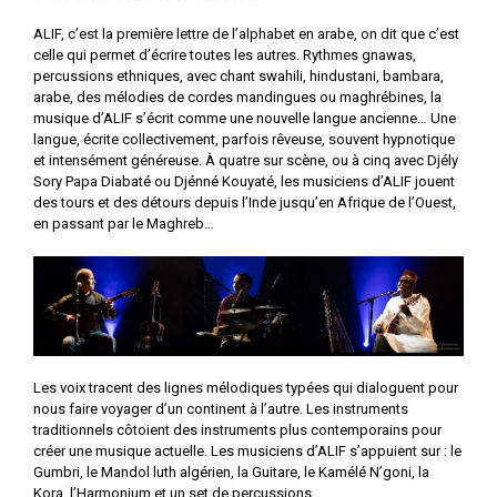
ALIF, c’est la première lettre de l’alphabet en arabe, on dit que c’est
celle qui permet d’écrire toutes les autres. Rythmes gnawas,
percussions ethniques, avec chant swahili, hindustani, bambara,
arabe, des mélodies de cordes mandingues ou maghrébines, la
musique d’ALIF s’écrit comme une nouvelle langue ancienne… Une
langue, écrite collectivement, parfois rêveuse, souvent hypnotique
et intensément généreuse. À quatre sur scène, ou à cinq avec Djély
Sory Papa Diabaté ou Djénné Kouyaté, les musiciens d’ALIF jouent
des tours et des détours depuis l’Inde jusqu’en Afrique de l’Ouest,
en passant par le Maghreb…
Les voix tracent des lignes mélodiques typées qui dialoguent pour
nous faire voyager d’un continent à l’autre. Les instruments
traditionnels côtoient des instruments plus contemporains pour
créer une musique actuelle. Les musiciens d’ALIF s’appuient sur : le
Gumbri, le Mandol luth algérien, la Guitare, le Kamélé N’goni, la
Kora, l’Harmonium et un set de percussions.