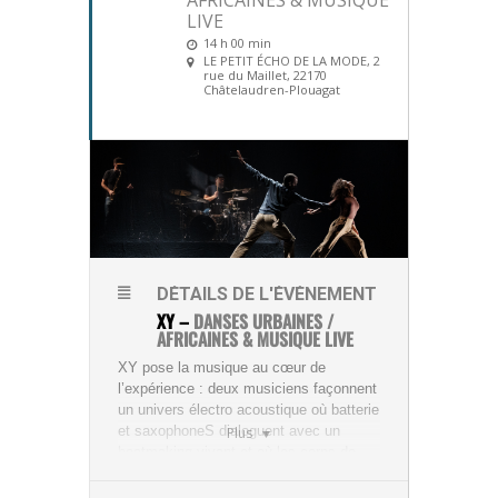
AFRICAINES & MUSIQUE
LIVE
14 h 00 min
LE PETIT ÉCHO DE LA MODE
, 2
rue du Maillet, 22170
Châtelaudren-Plouagat
DÉTAILS DE L'ÉVÈNEMENT
XY –
DANSES URBAINES /
AFRICAINES & MUSIQUE LIVE
XY pose la musique au cœur de
l’expérience : deux musi
ciens façonnent
un univers électro acoustique où batte
rie
et saxophoneS dialoguent avec un
Plus
beatmaking vivant
et où les corps de
quatre danseurs-ses s’animent, au gré
des mouvements musicaux, autour d’un