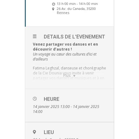
13 h 00 min - 14 h 00 min
26 Av. du Canada, 35200
Rennes
DÉTAILS DE L'ÉVÈNEMENT
Venez partager vos danses et en
découvrir d’autres !
Un voyage au cœur des cultures d’ici et
d’ailleurs
Fatima Leghzal, danseuse et chorégraphe
de la Cie Dounia vous invite à venir
Plus
partager vos danses et musiques et à en
découvrir d’autres.
De la Bretagne
à l’Algérie en passant par
la Palestine, la Turquie, le Maroc,
participez à un projet fédérateur. Ce
HEURE
temps de pratique s’ouvre sur une
14 janvier 2025 13:00 - 14 janvier 2025
séance bien être et se poursuit par
14:00
l’apprentissage des danses
de plusieurs
pays.
LIEU