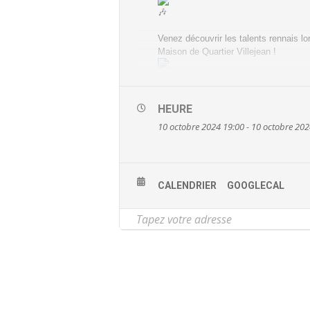
Venez découvrir les talents rennais lo
Maison de Quartier Villejean !
Elle s’inscrit dans le dispositif Renn
HEURE
artistes émergent.e.s venu.e.s vous 
10 octobre 2024 19:00 - 10 octobre 202
Notre objectif ? Offrir une scène libre 
LA PROGRAMMATION
CALENDRIER
GOOGLECAL
Le SAS
LBLK
ACU CREW
DOC BRROWN
MC FRANCO ET DJ FRESHHH
Si tu aimes chanter, écrire, et que tu 