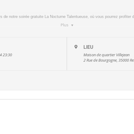
rs de notre soirée gratuite La Nocturne Talentueuse, où vous pourrez profiter 
Plus
es de La Nuit, qui permet de mettre en place une soirée gratuite, par et pour l
LIEU
présenter leur musique et des groupes de la scène bretonne
4 23:30
Maison de quartier Villejean
2 Rue de Bourgogne, 35000 R
d’accès à tous.tes afin de valoriser les talents rennais et faire rayonner l’art et
souhaites partager ton talent sur scène, il reste des places !