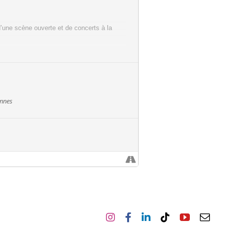
d’une scène ouverte et de concerts à la
es jeunes. Vous rencontrerez des jeunes
ennes
 la culture locale !