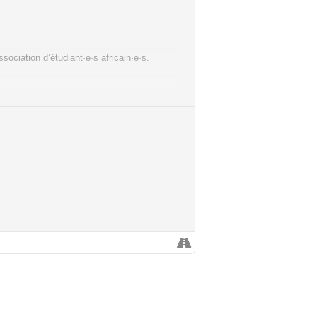
ociation d’étudiant·e·s africain·e·s.
r la Compagnie Engrenage[s].
tourbillon de rythmes et de mouvements
« Raconte-moi ta Ville » par Johanna
ires qui vous seront présentées.