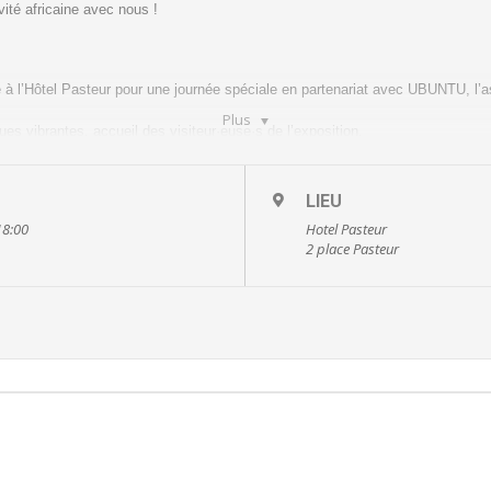
ivité africaine avec nous !
à l’Hôtel Pasteur pour une journée spéciale en partenariat avec UBUNTU, l’ass
Plus
es vibrantes, accueil des visiteur·euse·s de l’exposition.
tout nouveau projet du duo Arôme[s], porté par Pierre et Franco et produit pa
LIEU
18:00
Hotel Pasteur
2 place Pasteur
résentées par les talentueux.euses membres d’UBUNTU. Embarquez dans un 
l’Afrique.
sition
s expositions en cours à l’Hôtel Pasteur, notamment l’exposition de Sarika et 
ar France Terre d’Asile. Laissez-vous inspirer par les œuvres et les histo