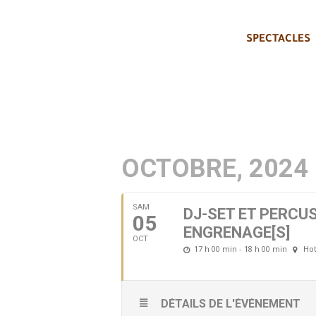
SPECTACLES
OCTOBRE, 2024
SAM
DJ-SET ET PERCU
05
ENGRENAGE[S]
OCT
17 h 00 min - 18 h 00 min
Hot
DÉTAILS DE L'ÉVÈNEMENT