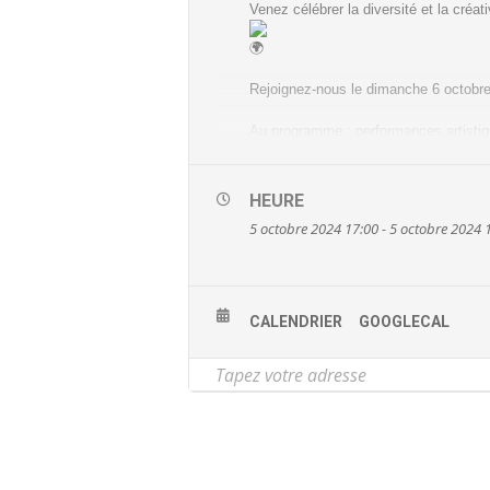
Venez célébrer la diversité et la créat
Rejoignez-nous le dimanche 6 octobre 
Au programme : performances artistiqu
Vous y découvrirez, de 17h à 18h, le 
Événements de la journée :
HEURE
5 octobre 2024 17:00 - 5 octobre 2024 
Performances artistiques
Découvrez les danses et musiques p
qui célèbrent la richesse culturelle de 
CALENDRIER
GOOGLECAL
Accueil des visiteurs.euses de l’expo
Profitez de l’occasion pour visiter le
EXENBEGER et de Sara POLANIA porté p