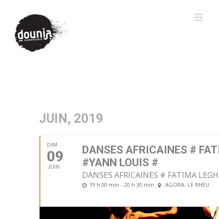
JUIN, 2019
DIM
DANSES AFRICAINES # FA
09
#YANN LOUIS #
JUIN
DANSES AFRICAINES # FATIMA LEG
19 h 00 min - 20 h 30 min
AGORA- LE RHEU