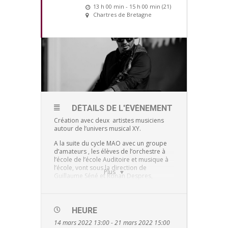
13 h 00 min - 15 h 00 min (21)
Chartres de Bretagne
DÉTAILS DE L'ÉVÈNEMENT
Création avec deux artistes musiciens
autour de l’univers musical XY.
A la suite du cycle MAO avec un groupe
d’amateurs , les élèves de l’orchestre à
l’école de l’école Auditoire et musique à
l’école, vont sous la direction de
Plus
Guillaume Séné et Ronan Despres,
interpréter le morceau crée.
Objectifs:
HEURE
Ouvrir les jeunes à la mise en pratique
14 mars 2022 13:00 - 21 mars 2022 15:00
de leur instruments dans un ensemble