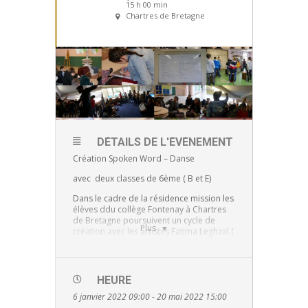
15 h 00 min
Chartres de Bretagne
DÉTAILS DE L'ÉVÈNEMENT
Création Spoken Word – Danse
avec deux classes de 6ème ( B et E)
Dans le cadre de la résidence mission les
élèves ddu collège Fontenay à Chartres
de Bretagne poursuivent un cycle de
Plus
création avec les artistes Fatima Leghzal (
chorégraphe) et Yann Frances aka Youn (
collectif Au détour de Babel).
Le dernier cycle de répétition sera
HEURE
accompagné par Ronan Despres
musicien batteur du spectacle XY
6 janvier 2022 09:00 - 20 mai 2022 15:00