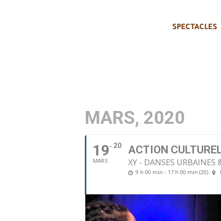
SPECTACLES
MARS, 2020
19
20
ACTION CULTURELL
XY - DANSES URBAINES &
MARS
9 h 00 min - 17 h 00 min (20)